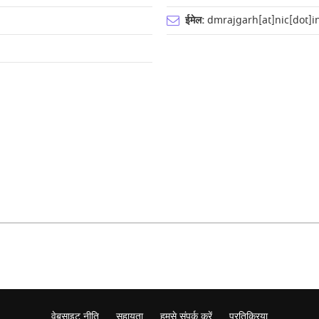
ईमेल:
dmrajgarh[at]nic[dot]i
वेबसाइट नीति
सहायता
हमसे संपर्क करें
प्रतिक्रिया