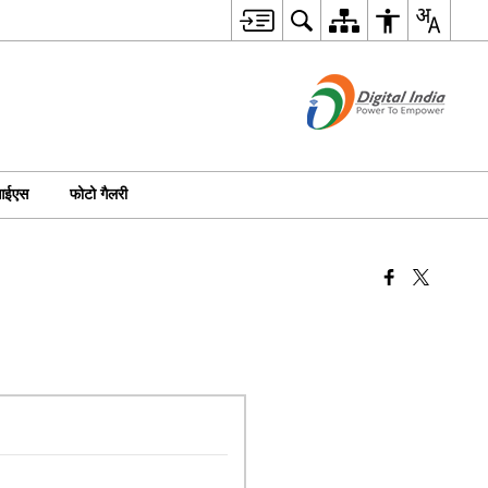
आईएस
फोटो गैलरी